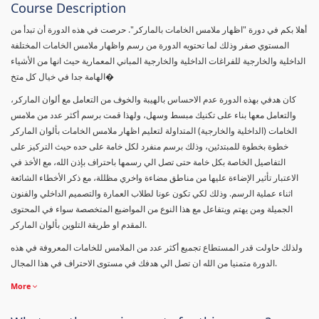
Course Description
أهلا بكم في دورة "اظهار ملامس الخامات بالماركر". حرصت في هذه الدورة أن تبدأ من
المستوي صفر وذلك لما تحتويه الدورة من رسم واظهار ملامس الخامات المختلفة
الداخلية والخارجية للفراغات الداخلية والخارجية المباني المعمارية حيث انها من الأشياء
الهامة جدا في خيال كل متخ�
كان هدفي بهذه الدورة عدم الاحساس بالهيبة والخوف من التعامل مع ألوان الماركر،
والتعامل معها بناء على تكنيك مبسط وسهل، ولهذا قمت برسم أكثر عدد من ملامس
الخامات (الداخلية والخارجية) المتداولة لتعليم اظهار ملامس الخامات بألوان الماركر
خطوة بخطوة للمبتدئين، وذلك برسم منفرد لكل خامة على حده حيث التركيز على
التفاصيل الخاصة بكل خامة حتى تصل الي رسمها باحتراف بإذن الله، مع الأخذ في
الاعتبار تأثير الإضاءة عليها من مناطق مضاءة واخري مظللة، مع ذكر الأخطاء الشائعة
اثناء عملية الرسم. وذلك لكي تكون عونا لطلاب العمارة والتصميم الداخلي والفنون
الجميلة ومن يهتم ويتفاعل مع هذا النوع من المواضيع المتخصصة سواء في المحتوى
المقدم او طريقة التلوين بألوان الماركر.
ولذلك حاولت قدر المستطاع تجميع أكثر عدد من الملامس للخامات المعروفة في هذه
الدورة متمنيا من الله ان تصل الي هدفك في مستوى الاحتراف في هذا المجال.
More