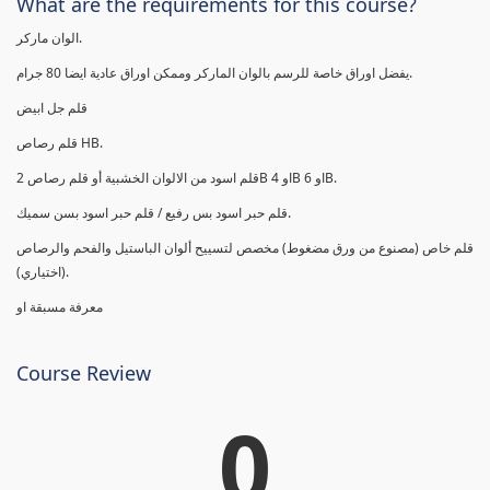
What are the requirements for this course?
الوان ماركر.
يفضل اوراق خاصة للرسم بالوان الماركر وممكن اوراق عادية ايضا 80 جرام.
قلم جل ابيض
قلم رصاص HB.
قلم اسود من الالوان الخشبية أو قلم رصاص 2B او 4B او 6B.
قلم حبر اسود بس رفيع / قلم حبر اسود بسن سميك.
قلم خاص (مصنوع من ورق مضغوط) مخصص لتسييح ألوان الباستيل والفحم والرصاص
(اختياري).
معرفة مسبقة او
Course Review
0