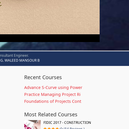
nsultant Engineer.
G. WALEED MANSOUR B
Recent Courses
Advance S-Curve using Power
Practice Managing Project Ri
Foundations of Projects Cont
Most Related Courses
FIDIC 2017 - CONSTRUCTION
(54 Reviews )