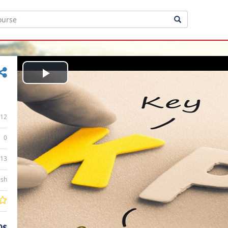
Play
Video
12
0
:13
ish
0$