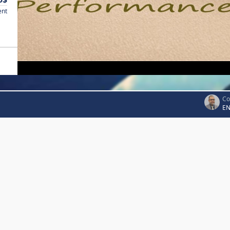
ent
Co
EN