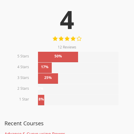
4
12 Reviews
5 Stars
50%
4 Stars
17%
3 Stars
25%
2 Stars
0%
1 Star
8%
Recent Courses
Advance S-Curve using Power