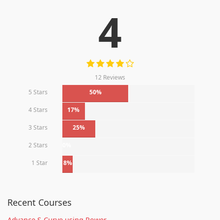
4
12 Reviews
5 Stars
50%
4 Stars
17%
3 Stars
25%
2 Stars
0%
1 Star
8%
Recent Courses
Advance S-Curve using Power