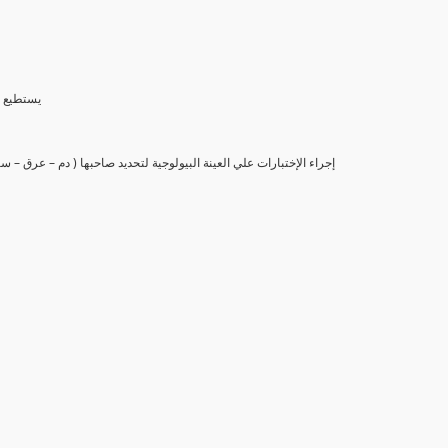
(6) يستط
(7) إجراء الإختبارات علي العينة البيولوجية لتحديد صاحبها ( دم – عرق –