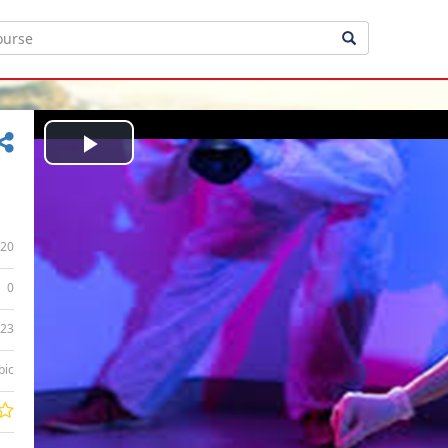
Play
Video
20
0
:23
bic