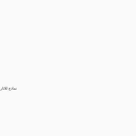
3- نماذج للا