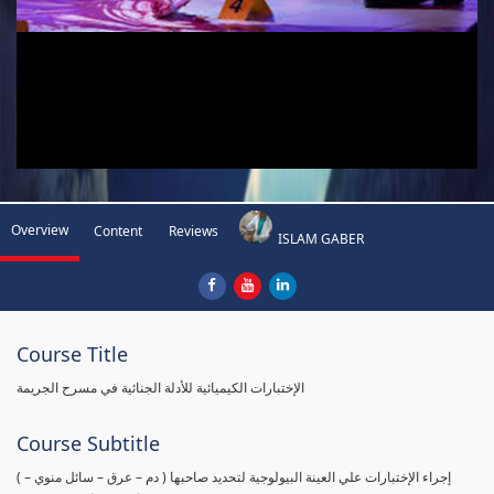
Overview
Content
Reviews
ISLAM GABER
Course Title
الإختبارات الكيميائية للأدلة الجنائية في مسرح الجريمة
Course Subtitle
( إجراء الإختبارات علي العينة البيولوجية لتحديد صاحبها ( دم – عرق – سائل منوي –