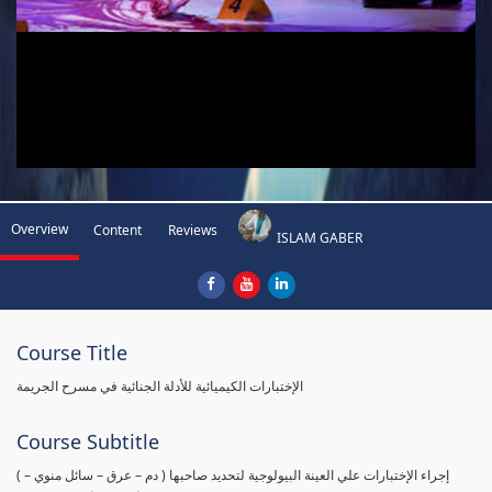
Overview
Content
Reviews
ISLAM GABER
Course Title
الإختبارات الكيميائية للأدلة الجنائية في مسرح الجريمة
Course Subtitle
( إجراء الإختبارات علي العينة البيولوجية لتحديد صاحبها ( دم – عرق – سائل منوي –