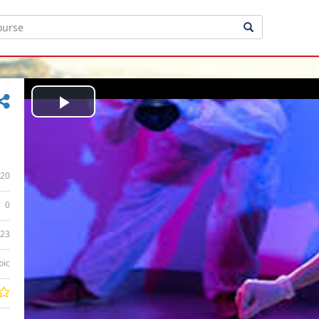
Play
Video
20
0
:23
bic