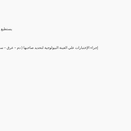
(6) يستط
(7) إجراء الإختبارات علي العينة البيولوجية لتحديد صاحبها ( دم – عرق –