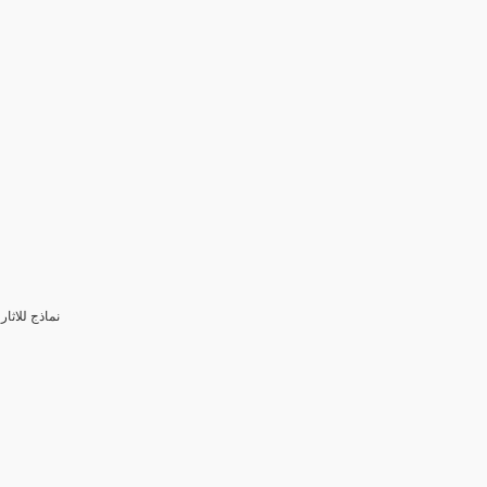
3- نماذج للا