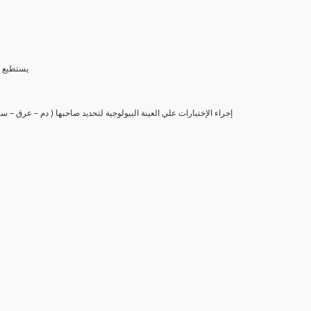
(6) يستط
(7) إجراء الإختبارات علي العينة البيولوجية لتحديد صاحبها ( دم – عرق –