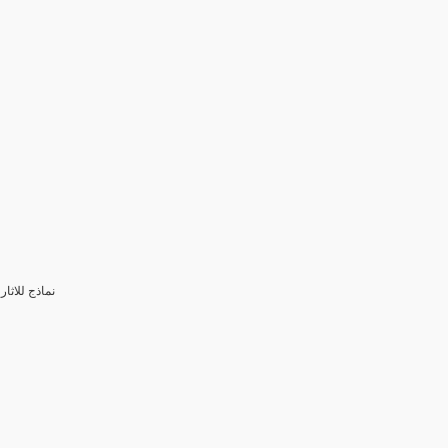
3- نماذج للا