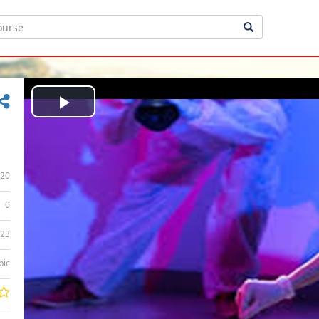
Play
Video
20
0
:23
bic