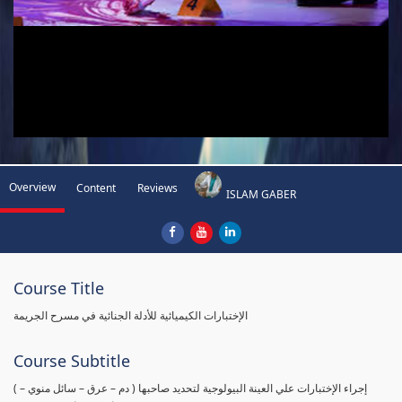
Overview
Content
Reviews
ISLAM GABER
Course Title
الإختبارات الكيميائية للأدلة الجنائية في مسرح الجريمة
Course Subtitle
( إجراء الإختبارات علي العينة البيولوجية لتحديد صاحبها ( دم – عرق – سائل منوي –