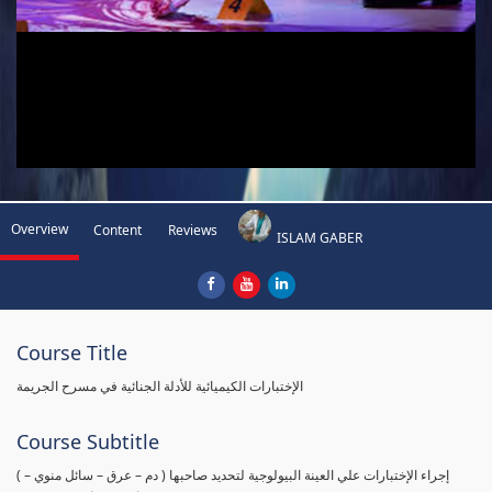
Overview
Content
Reviews
ISLAM GABER
Course Title
الإختبارات الكيميائية للأدلة الجنائية في مسرح الجريمة
Course Subtitle
( إجراء الإختبارات علي العينة البيولوجية لتحديد صاحبها ( دم – عرق – سائل منوي –