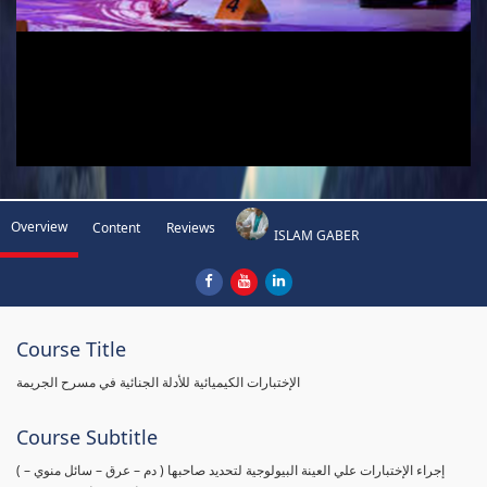
Overview
Content
Reviews
ISLAM GABER
Course Title
الإختبارات الكيميائية للأدلة الجنائية في مسرح الجريمة
Course Subtitle
( إجراء الإختبارات علي العينة البيولوجية لتحديد صاحبها ( دم – عرق – سائل منوي –