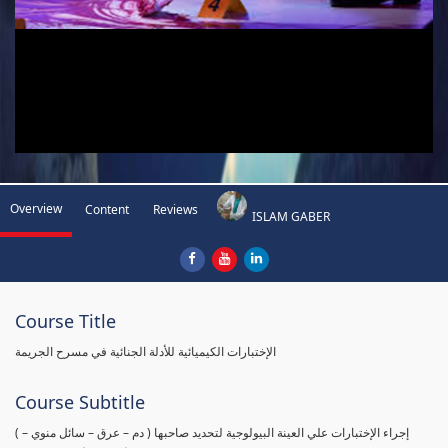
Overview
Content
Reviews
ISLAM GABER
Course Title
الإختبارات الكيميائية للأدلة الجنائية في مسرح الجريمة
Course Subtitle
( إجراء الإختبارات علي العينة البيولوجية لتحديد صاحبها ( دم – عرق – سائل منوي –