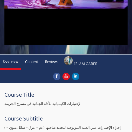
Overview
Content
Reviews
ISLAM GABER
Course Title
الإختبارات الكيميائية للأدلة الجنائية في مسرح الجريمة
Course Subtitle
( إجراء الإختبارات علي العينة البيولوجية لتحديد صاحبها ( دم – عرق – سائل منوي –