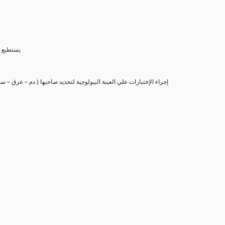
(6) يستط
(7) إجراء الإختبارات علي العينة البيولوجية لتحديد صاحبها ( دم – عرق –