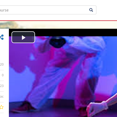
Play
Video
20
0
:23
bic