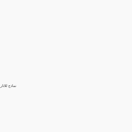
3- نماذج للا