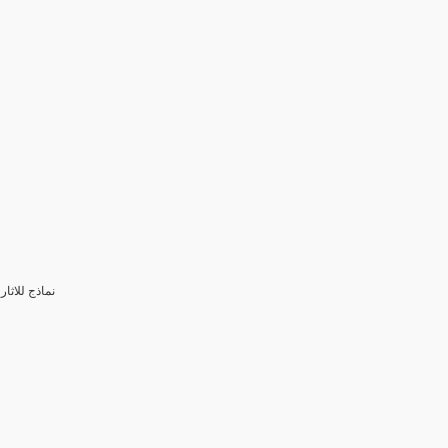
3- نماذج للا