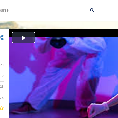
Play
Video
20
0
:23
bic