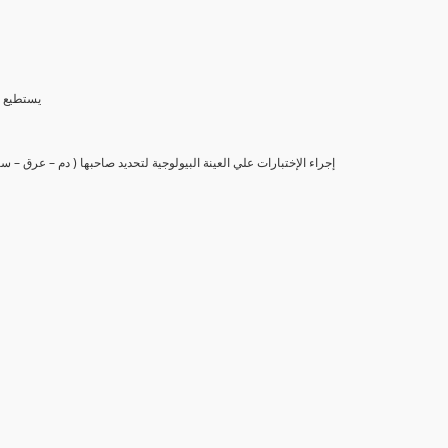
(6) يستط
(7) إجراء الإختبارات علي العينة البيولوجية لتحديد صاحبها ( دم – عرق –