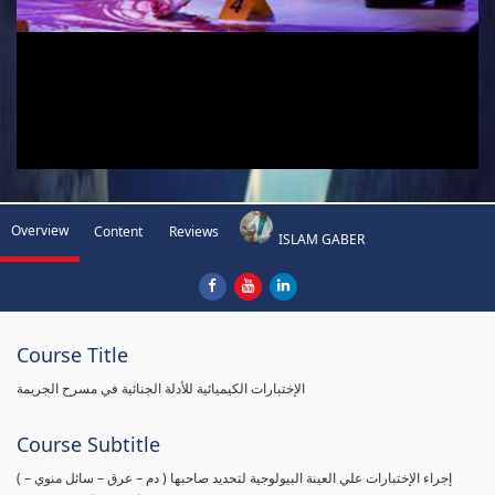
Overview
Content
Reviews
ISLAM GABER
Course Title
الإختبارات الكيميائية للأدلة الجنائية في مسرح الجريمة
Course Subtitle
( إجراء الإختبارات علي العينة البيولوجية لتحديد صاحبها ( دم – عرق – سائل منوي –