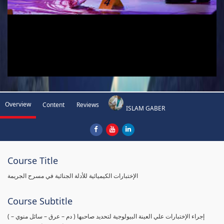
Overview
Content
Reviews
ISLAM GABER
Course Title
الإختبارات الكيميائية للأدلة الجنائية في مسرح الجريمة
Course Subtitle
( إجراء الإختبارات علي العينة البيولوجية لتحديد صاحبها ( دم – عرق – سائل منوي –