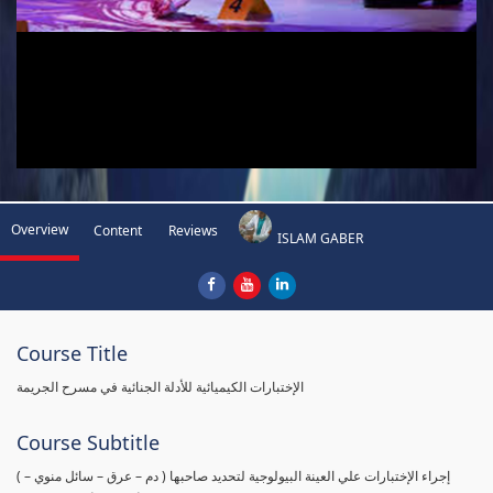
Overview
Content
Reviews
ISLAM GABER
Course Title
الإختبارات الكيميائية للأدلة الجنائية في مسرح الجريمة
Course Subtitle
( إجراء الإختبارات علي العينة البيولوجية لتحديد صاحبها ( دم – عرق – سائل منوي –