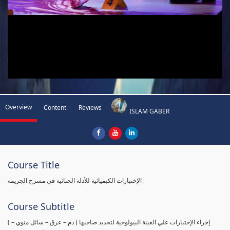
Overview
Content
Reviews
ISLAM GABER
Course Title
الإختبارات الكيميائية للأدلة الجنائية في مسرح الجريمة
Course Subtitle
( إجراء الإختبارات علي العينة البيولوجية لتحديد صاحبها ( دم – عرق – سائل منوي –