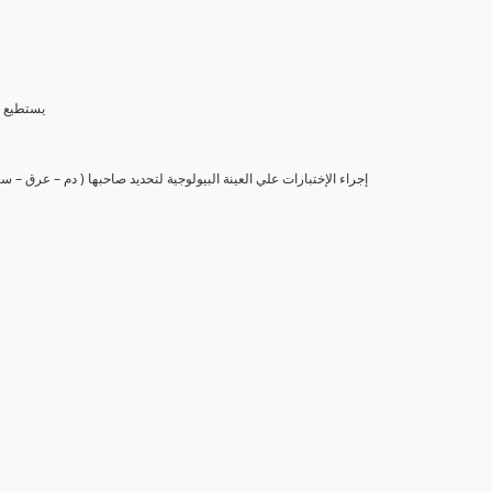
(6) يستط
(7) إجراء الإختبارات علي العينة البيولوجية لتحديد صاحبها ( دم – عرق –