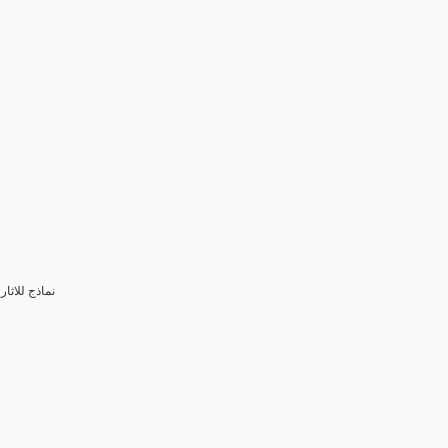
3- نماذج للا