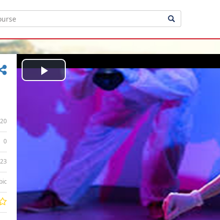
Play
Video
20
0
:23
bic