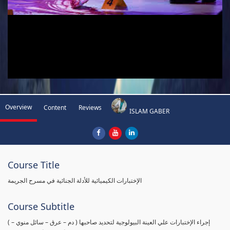
Overview
Content
Reviews
ISLAM GABER
Course Title
الإختبارات الكيميائية للأدلة الجنائية في مسرح الجريمة
Course Subtitle
( إجراء الإختبارات علي العينة البيولوجية لتحديد صاحبها ( دم – عرق – سائل منوي –