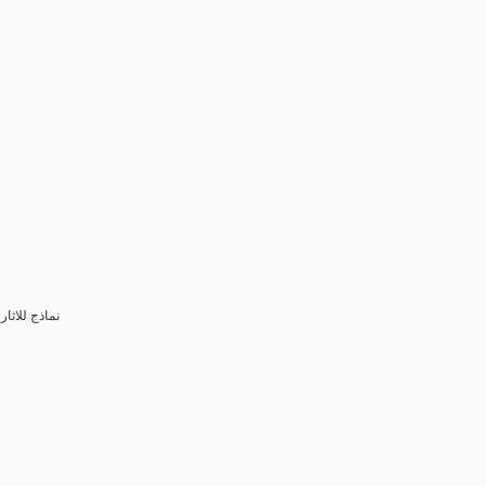
3- نماذج للا