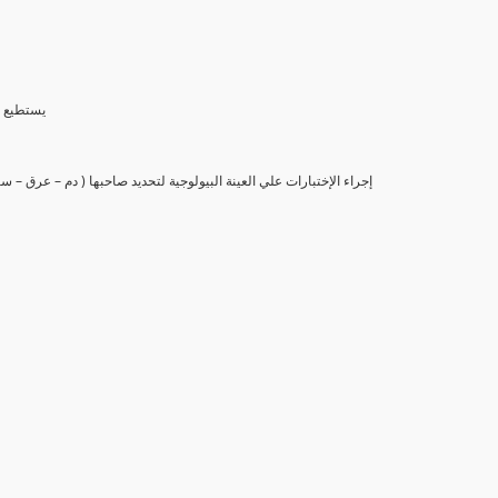
(6) يستط
(7) إجراء الإختبارات علي العينة البيولوجية لتحديد صاحبها ( دم – عرق –