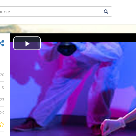
Play
Video
20
0
:23
bic