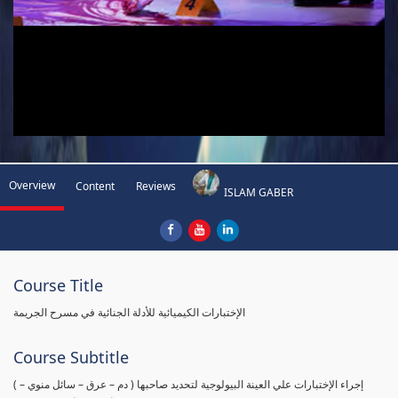
Overview
Content
Reviews
ISLAM GABER
Course Title
الإختبارات الكيميائية للأدلة الجنائية في مسرح الجريمة
Course Subtitle
( إجراء الإختبارات علي العينة البيولوجية لتحديد صاحبها ( دم – عرق – سائل منوي –