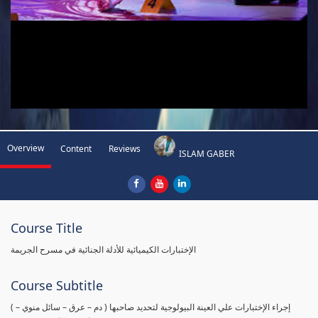
Overview
Content
Reviews
ISLAM GABER
Course Title
الإختبارات الكيميائية للأدلة الجنائية في مسرح الجريمة
Course Subtitle
( إجراء الإختبارات علي العينة البيولوجية لتحديد صاحبها ( دم – عرق – سائل منوي –