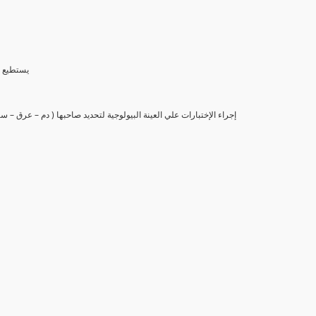
(6) يستط
(7) إجراء الإختبارات علي العينة البيولوجية لتحديد صاحبها ( دم – عرق –