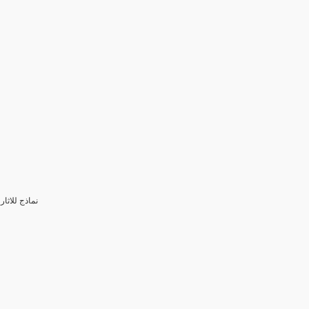
3- نماذج للا