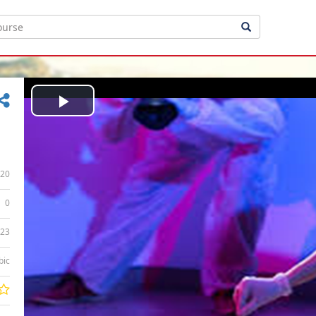
Play
Video
20
0
:23
bic