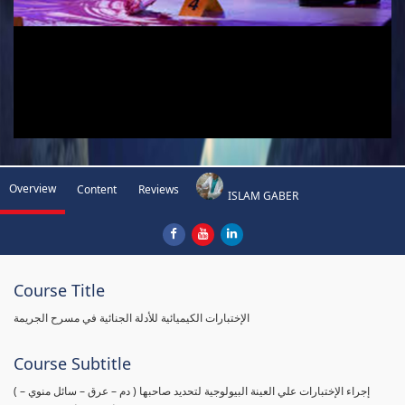
Overview
Content
Reviews
ISLAM GABER
Course Title
الإختبارات الكيميائية للأدلة الجنائية في مسرح الجريمة
Course Subtitle
( إجراء الإختبارات علي العينة البيولوجية لتحديد صاحبها ( دم – عرق – سائل منوي –