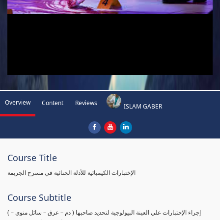
Overview
Content
Reviews
ISLAM GABER
Course Title
الإختبارات الكيميائية للأدلة الجنائية في مسرح الجريمة
Course Subtitle
( إجراء الإختبارات علي العينة البيولوجية لتحديد صاحبها ( دم – عرق – سائل منوي –