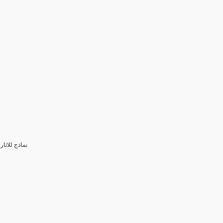
3- نماذج للا