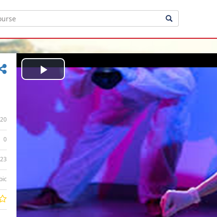
Play
Video
20
0
:23
bic