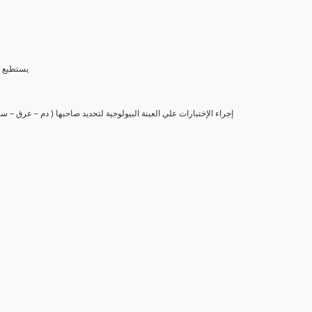
(6) يستط
(7) إجراء الإختبارات علي العينة البيولوجية لتحديد صاحبها ( دم – عرق –