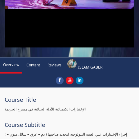
Overview
Content
Reviews
ISLAM GABER
Course Title
الإختبارات الكيميائية للأدلة الجنائية في مسرح الجريمة
Course Subtitle
( إجراء الإختبارات علي العينة البيولوجية لتحديد صاحبها ( دم – عرق – سائل منوي –