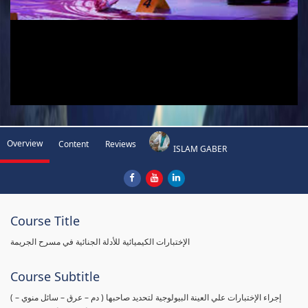
Overview
Content
Reviews
ISLAM GABER
Course Title
الإختبارات الكيميائية للأدلة الجنائية في مسرح الجريمة
Course Subtitle
( إجراء الإختبارات علي العينة البيولوجية لتحديد صاحبها ( دم – عرق – سائل منوي –