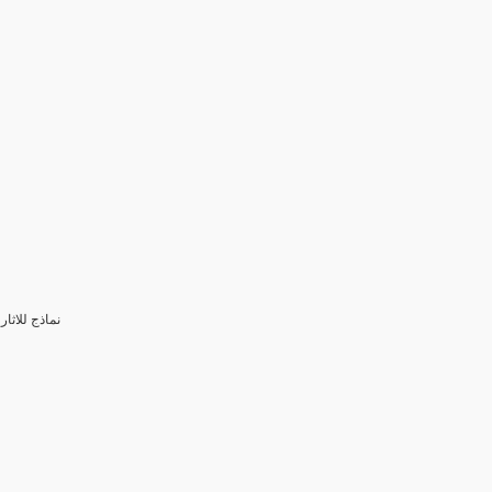
3- نماذج للا