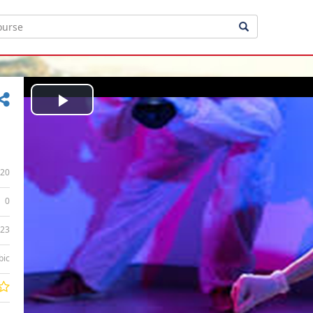
Play
Video
20
0
:23
bic