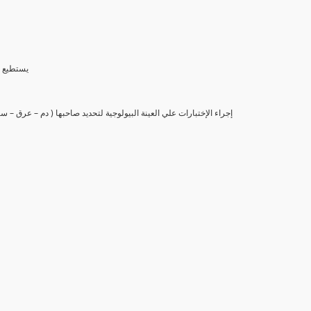
(6) يستط
(7) إجراء الإختبارات علي العينة البيولوجية لتحديد صاحبها ( دم – عرق –