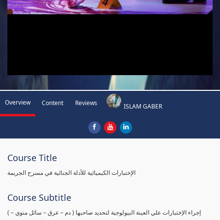
Overview
Content
Reviews
ISLAM GABER
Course Title
الإختبارات الكيميائية للأدلة الجنائية في مسرح الجريمة
Course Subtitle
( إجراء الإختبارات علي العينة البيولوجية لتحديد صاحبها ( دم – عرق – سائل منوي –