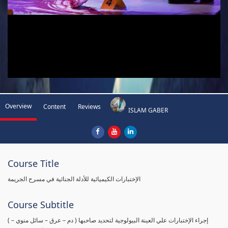
Overview
Content
Reviews
ISLAM GABER
Course Title
الإختبارات الكيميائية للأدلة الجنائية في مسرح الجريمة
Course Subtitle
( إجراء الإختبارات علي العينة البيولوجية لتحديد صاحبها ( دم – عرق – سائل منوي –