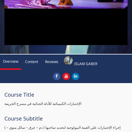
Overview
Content
Reviews
ISLAM GABER
Course Title
الإختبارات الكيميائية للأدلة الجنائية في مسرح الجريمة
Course Subtitle
( إجراء الإختبارات علي العينة البيولوجية لتحديد صاحبها ( دم – عرق – سائل منوي –