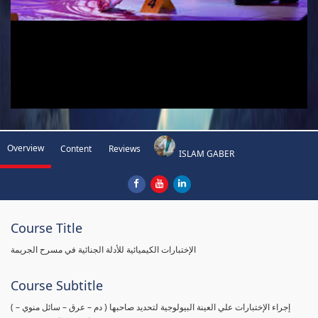
Overview
Content
Reviews
ISLAM GABER
Course Title
الإختبارات الكيميائية للأدلة الجنائية في مسرح الجريمة
Course Subtitle
( إجراء الإختبارات علي العينة البيولوجية لتحديد صاحبها ( دم – عرق – سائل منوي –