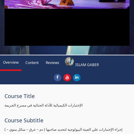
Overview
Content
Reviews
ISLAM GABER
Course Title
الإختبارات الكيميائية للأدلة الجنائية في مسرح الجريمة
Course Subtitle
( إجراء الإختبارات علي العينة البيولوجية لتحديد صاحبها ( دم – عرق – سائل منوي –