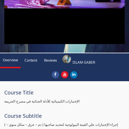
Overview
Content
Reviews
ISLAM GABER
Course Title
الإختبارات الكيميائية للأدلة الجنائية في مسرح الجريمة
Course Subtitle
( إجراء الإختبارات علي العينة البيولوجية لتحديد صاحبها ( دم – عرق – سائل منوي –