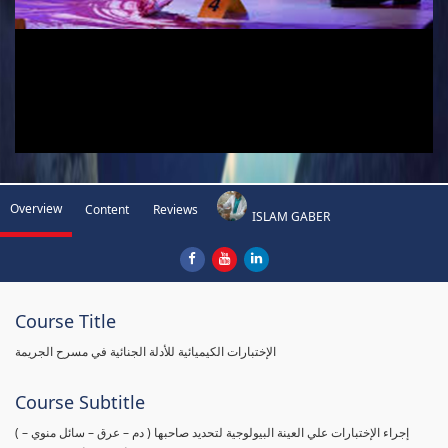
Overview
Content
Reviews
ISLAM GABER
Course Title
الإختبارات الكيميائية للأدلة الجنائية في مسرح الجريمة
Course Subtitle
( إجراء الإختبارات علي العينة البيولوجية لتحديد صاحبها ( دم – عرق – سائل منوي –