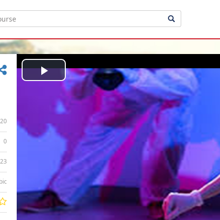
Play
Video
20
0
:23
bic