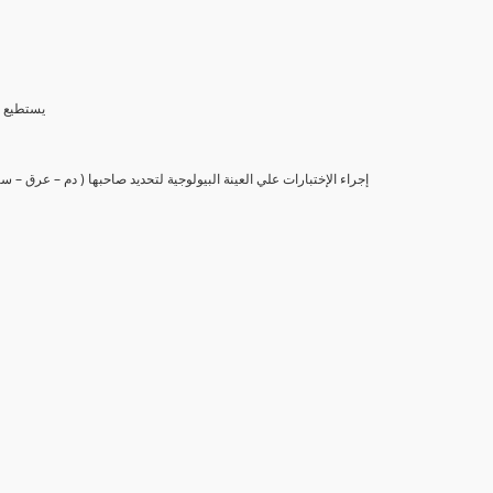
(6) يستط
(7) إجراء الإختبارات علي العينة البيولوجية لتحديد صاحبها ( دم – عرق –