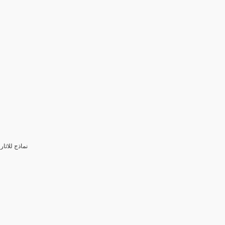
3- نماذج للا