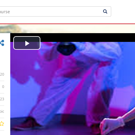
Play
Video
20
0
:23
bic