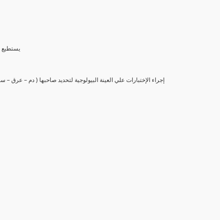
(6) يستط
(7) إجراء الإختبارات علي العينة البيولوجية لتحديد صاحبها ( دم – عرق –