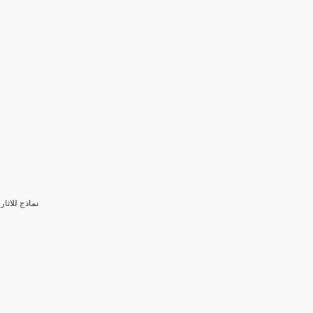
3- نماذج للا