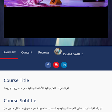
Overview
Content
Reviews
ISLAM GABER
Course Title
الإختبارات الكيميائية للأدلة الجنائية في مسرح الجريمة
Course Subtitle
( إجراء الإختبارات علي العينة البيولوجية لتحديد صاحبها ( دم – عرق – سائل منوي –