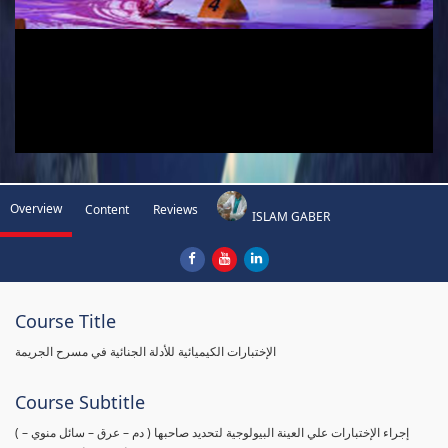
Overview
Content
Reviews
ISLAM GABER
Course Title
الإختبارات الكيميائية للأدلة الجنائية في مسرح الجريمة
Course Subtitle
( إجراء الإختبارات علي العينة البيولوجية لتحديد صاحبها ( دم – عرق – سائل منوي –