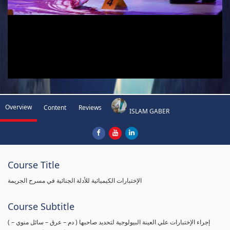
Overview
Content
Reviews
ISLAM GABER
Course Title
الإختبارات الكيميائية للأدلة الجنائية في مسرح الجريمة
Course Subtitle
( إجراء الإختبارات علي العينة البيولوجية لتحديد صاحبها ( دم – عرق – سائل منوي –