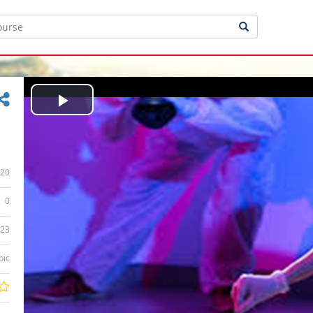
Play
Video
20
0
:23
bic