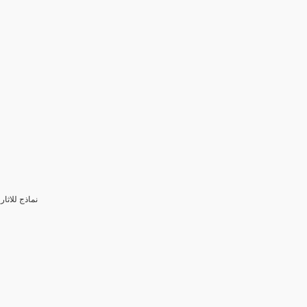
3- نماذج للا