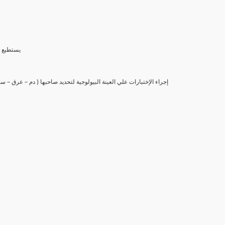
(6) يستط
(7) إجراء الإختبارات علي العينة البيولوجية لتحديد صاحبها ( دم – عرق –