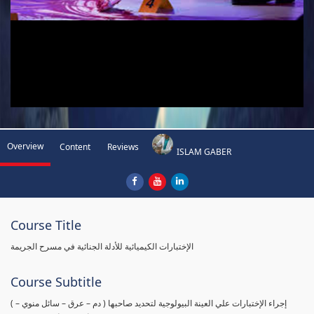
Overview
Content
Reviews
ISLAM GABER
Course Title
الإختبارات الكيميائية للأدلة الجنائية في مسرح الجريمة
Course Subtitle
( إجراء الإختبارات علي العينة البيولوجية لتحديد صاحبها ( دم – عرق – سائل منوي –