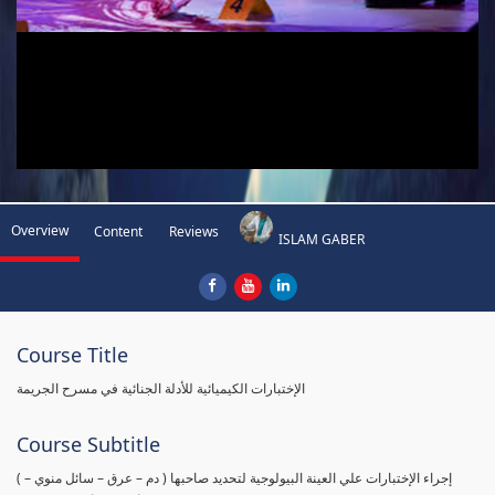
Overview
Content
Reviews
ISLAM GABER
Course Title
الإختبارات الكيميائية للأدلة الجنائية في مسرح الجريمة
Course Subtitle
( إجراء الإختبارات علي العينة البيولوجية لتحديد صاحبها ( دم – عرق – سائل منوي –