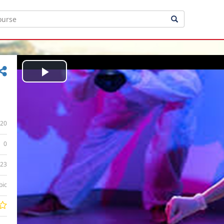
Play
Video
20
0
:23
bic