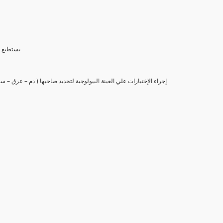
(6) يستط
(7) إجراء الإختبارات علي العينة البيولوجية لتحديد صاحبها ( دم – عرق –