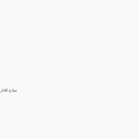
3- نماذج للا