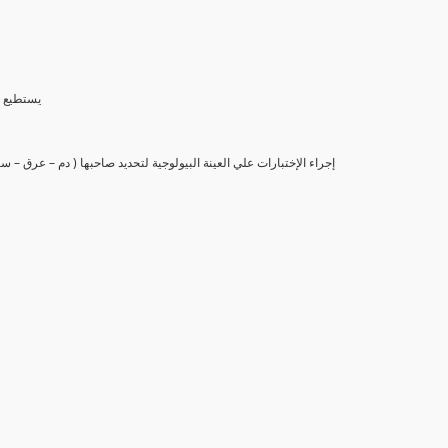
(6) يستط
(7) إجراء الإختبارات علي العينة البيولوجية لتحديد صاحبها ( دم – عرق –