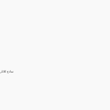
3- نماذج للا