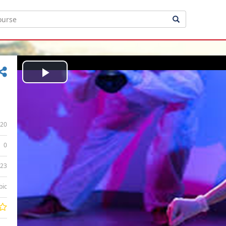
Play
Video
20
0
:23
bic