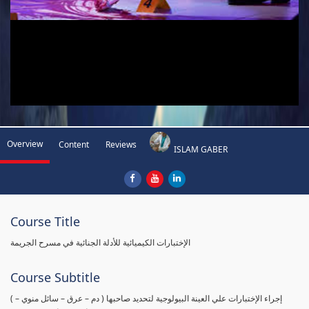
Overview
Content
Reviews
ISLAM GABER
Course Title
الإختبارات الكيميائية للأدلة الجنائية في مسرح الجريمة
Course Subtitle
( إجراء الإختبارات علي العينة البيولوجية لتحديد صاحبها ( دم – عرق – سائل منوي –